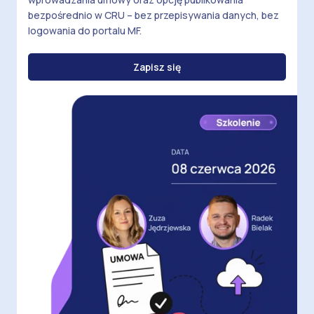
bezpośrednio w CRU – bez przepisywania danych, bez
logowania do portalu MF.
Zapisz się