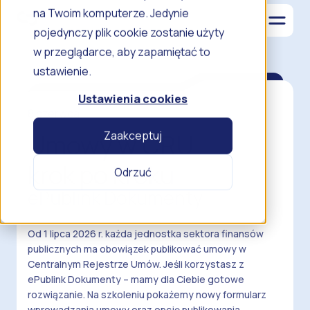
na Twoim komputerze. Jedynie
pojedynczy plik cookie zostanie użyty
w przeglądarce, aby zapamiętać to
ustawienie.
Ustawienia cookies
8 czerwca
Zaakceptuj
Umowy w CRU
krok po kroku
Odrzuć
ePublink Dokumenty
Od 1 lipca 2026 r. każda jednostka sektora finansów
publicznych ma obowiązek publikować umowy w
Centralnym Rejestrze Umów. Jeśli korzystasz z
ePublink Dokumenty – mamy dla Ciebie gotowe
rozwiązanie. Na szkoleniu pokażemy nowy formularz
wprowadzania umowy oraz opcję publikowania