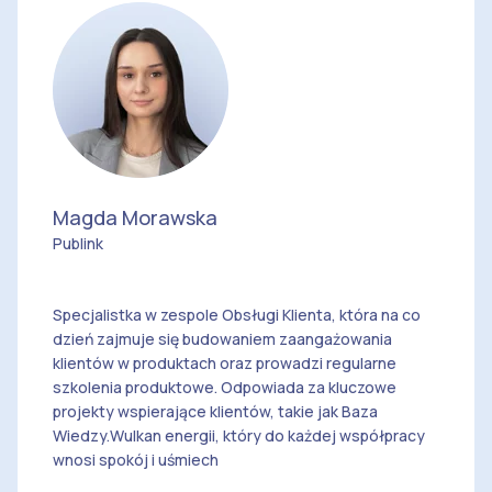
Radek Bielak
10:50 - 11:30
Nowy formularz dodawania umowy i
wysyłka do CRU
Magda Morawska
Publink
Radek Bielak
Specjalistka w zespole Obsługi Klienta, która na co
dzień zajmuje się budowaniem zaangażowania
10:00 - 11:30
klientów w produktach oraz prowadzi regularne
szkolenia produktowe. Odpowiada za kluczowe
Q&A
projekty wspierające klientów, takie jak Baza
Na Wasze pytania będziemy odpowiadać na bieżąco
Wiedzy.Wulkan energii, który do każdej współpracy
na czacie live!
wnosi spokój i uśmiech