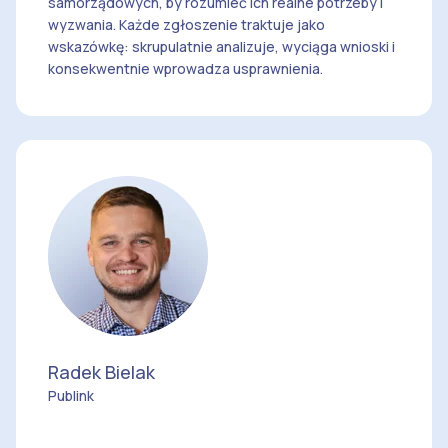
samorządowych, by rozumieć ich realne potrzeby i
wyzwania. Każde zgłoszenie traktuje jako
wskazówkę: skrupulatnie analizuje, wyciąga wnioski i
konsekwentnie wprowadza usprawnienia.
Radek Bielak
Publink