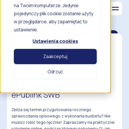
na Twoim komputerze. Jedynie
pojedynczy plik cookie zostanie użyty
w przeglądarce, aby zapamiętać to
ustawienie.
Ustawienia cookies
2 marca
Zaakceptuj
Sprawozdanie
z wykonania
Odrzuć
budżetu
ePublink SWB
Zbliża się termin przygotowania rocznego
sprawozdania opisowego z wykonania budżetu? Nie
musisz robić tego ręcznie! Zapraszamy na praktyczne
szkolenie online, podczas którego pokażemy Ci, jak