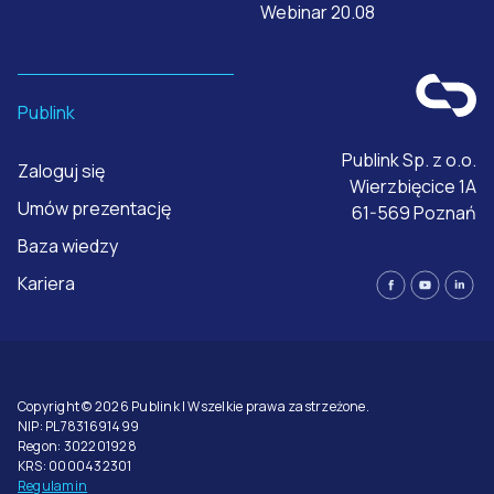
Webinar 20.08
Publink
Publink Sp. z o.o.
Zaloguj się
Wierzbięcice 1A
Umów prezentację
61-569 Poznań
Baza wiedzy
Kariera
Copyright © 2026 Publink | Wszelkie prawa zastrzeżone.
NIP: PL7831691499
Regon: 302201928
KRS: 0000432301
Regulamin