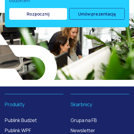
budżetem.
Rozpocznij
Umów prezentację
Produkty
Skarbnicy
Publink Budżet
Grupa na FB
Publink WPF
Newsletter