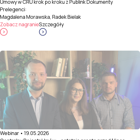
Umowy w CRU krok po kroku z Publink Dokumenty
Prelegenci:
Magdalena Morawska, Radek Bielak
Zobacz nagranie
Szczegóły
Webinar • 19.05.2026