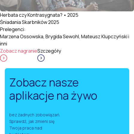
Herbata czy Kontrasygnata? • 2025
Śniadania Skarbników 2025
Prelegenci:
Marzena Ossowska, Brygida Sewohl, Mateusz Klupczyński i
inni
Zobacz nagranie
Szczegóły
Zobacz nasze
aplikacje na żywo
bez żadnych zobowiązań.
Sprawdź, jak zmieni się
Twoja praca nad