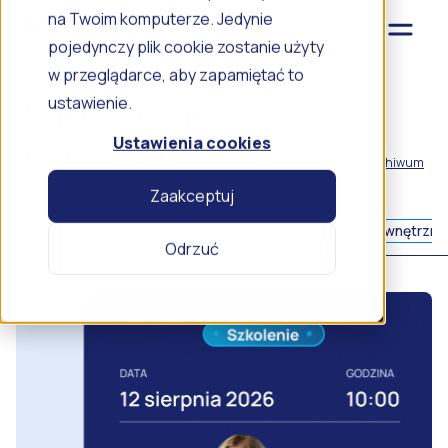
na Twoim komputerze. Jedynie
pojedynczy plik cookie zostanie użyty
w przeglądarce, aby zapamiętać to
ustawienie.
Nadchodzące
wydarzenia
Ustawienia cookies
Zobacz Archiwum
Zaakceptuj
Filtrowanie:
Stacjonarne
On-Line
Publink
Zewnętrzne
Odrzuć