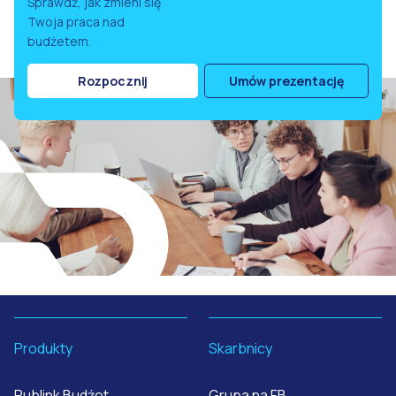
Sprawdź, jak zmieni się
Twoja praca nad
budżetem.
Rozpocznij
Umów prezentację
Produkty
Skarbnicy
Publink Budżet
Grupa na FB