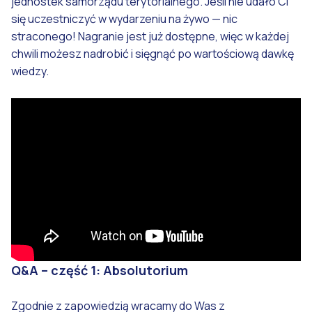
jednostek samorządu terytorialnego. Jeśli nie udało Ci
się uczestniczyć w wydarzeniu na żywo — nic
straconego! Nagranie jest już dostępne, więc w każdej
chwili możesz nadrobić i sięgnąć po wartościową dawkę
wiedzy.
Q&A – część 1: Absolutorium
Zgodnie z zapowiedzią wracamy do Was z