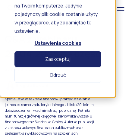
na Twoim komputerze. Jedynie
pojedynczy plik cookie zostanie użyty
w przeglądarce, aby zapamiętać to
ustawienie.
Q&A z webinaru
Ustawienia cookies
23.04.2025 r. - część 1
Zaakceptuj
29 kwietnia 2025 r.
Odrzuć
Brygida Sewohl
Specjalistka w zakresie finansów i praktyki działania
jednostek samorządu terytorialnego z blisko 20-letnim
doświadczeniem w administracji publicznej. Pełniła
m.in. funkcje głównej księgowej, kierownika wydziału
finansowego oraz Skarbnika Gminy. Autorka publikacji
z zakresu ustawy o finansach publicznych oraz
prelegentka i wykładowczyni na szkoleniach