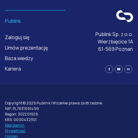
Publink
Publink Sp. z o.o.
Zaloguj się
Wierzbięcice 1A
Umów prezentację
61-569 Poznań
Baza wiedzy
Kariera
Copyright © 2026 Publink | Wszelkie prawa zastrzeżone.
NIP: PL7831691499
Regon: 302201928
KRS: 0000432301
Regulamin
Prywatność
Cookies