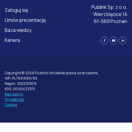
Publink Sp. z o.o.
Zaloguj się
Wierzbięcice 1A
Umów prezentację
61-569 Poznań
Baza wiedzy
Kariera
Copyright © 2026 Publink | Wszelkie prawa zastrzeżone.
NIP: PL7831691499
Regon: 302201928
KRS: 0000432301
Regulamin
Prywatność
Cookies