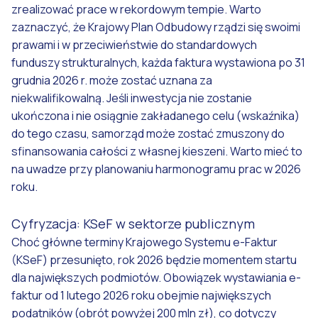
zrealizować prace w rekordowym tempie. Warto
zaznaczyć, że Krajowy Plan Odbudowy rządzi się swoimi
prawami i w przeciwieństwie do standardowych
funduszy strukturalnych, każda faktura wystawiona po 31
grudnia 2026 r. może zostać uznana za
niekwalifikowalną. Jeśli inwestycja nie zostanie
ukończona i nie osiągnie zakładanego celu (wskaźnika)
do tego czasu, samorząd może zostać zmuszony do
sfinansowania całości z własnej kieszeni. Warto mieć to
na uwadze przy planowaniu harmonogramu prac w 2026
roku.
Cyfryzacja: KSeF w sektorze publicznym
Choć główne terminy Krajowego Systemu e-Faktur
(KSeF) przesunięto, rok 2026 będzie momentem startu
dla największych podmiotów. Obowiązek wystawiania e-
faktur od 1 lutego 2026 roku obejmie największych
podatników (obrót powyżej 200 mln zł), co dotyczy