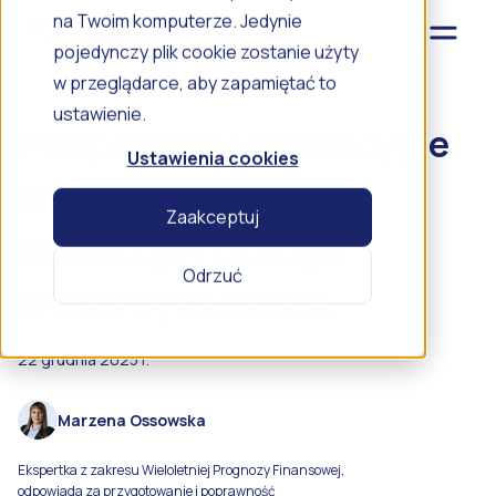
na Twoim komputerze. Jedynie
pojedynczy plik cookie zostanie użyty
w przeglądarce, aby zapamiętać to
ustawienie.
Perspektywy legislacyjne
Ustawienia cookies
dla JST na 2026 rok.
Zaakceptuj
Samorządy u progu
Odrzuć
kluczowych zmian.
22 grudnia 2025 r.
Marzena Ossowska
Ekspertka z zakresu Wieloletniej Prognozy Finansowej,
odpowiada za przygotowanie i poprawność