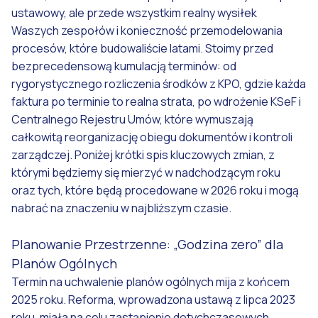
ustawowy, ale przede wszystkim realny wysiłek
Waszych zespołów i konieczność przemodelowania
procesów, które budowaliście latami. Stoimy przed
bezprecedensową kumulacją terminów: od
rygorystycznego rozliczenia środków z KPO, gdzie każda
faktura po terminie to realna strata, po wdrożenie KSeF i
Centralnego Rejestru Umów, które wymuszają
całkowitą reorganizację obiegu dokumentów i kontroli
zarządczej. Poniżej krótki spis kluczowych zmian, z
którymi będziemy się mierzyć w nadchodzącym roku
oraz tych, które będą procedowane w 2026 roku i mogą
nabrać na znaczeniu w najbliższym czasie.
Planowanie Przestrzenne: „Godzina zero” dla
Planów Ogólnych
Termin na uchwalenie planów ogólnych mija z końcem
2025 roku. Reforma, wprowadzona ustawą z lipca 2023
roku, miała na celu zastąpienie dotychczasowych