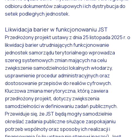
odbioru dokumentów zakupowych i ich dystrybucja do
setek podległych jednostek.
Likwidacja barier w funkcjonowaniu JST
Przedłożony projekt ustawy z dnia 25 listopada 2025 r. o
likwidacji barier utrudniających funkcjonowanie
jednostek samorządu terytorialnego wprowadza
szereg systemowych zmian mających na celu
zwiększenie samodzielności lokalnych włodarzy,
usprawnienie procedur administracyjnych oraz
dostosowanie przepisów do realiów cyfrowych.
Kluczowa zmiana merytoryczna, którą zawiera
przedłożony projekt, dotyczy zwiększenia
samodzielności w definiowaniu zadań publicznych.
Przewiduje się, że JST będą mogły samodzielnie
określać zadania publiczne służące zaspokajaniu
potrzeb wspólnoty oraz sposoby ich realizacji i
finansowania (o ile ustawa nie stanowi inaczej). Jest