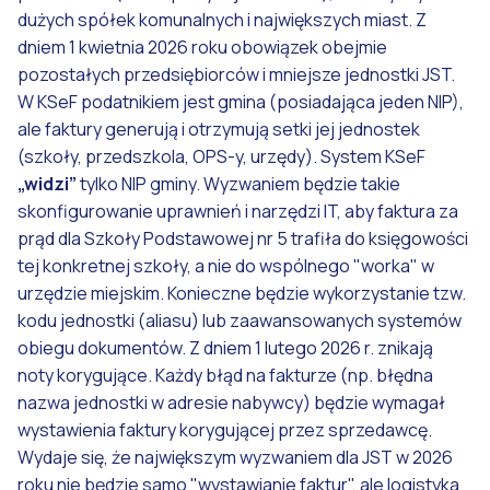
dużych spółek komunalnych i największych miast. Z
dniem 1 kwietnia 2026 roku obowiązek obejmie
pozostałych przedsiębiorców i mniejsze jednostki JST.
W KSeF podatnikiem jest gmina (posiadająca jeden NIP),
ale faktury generują i otrzymują setki jej jednostek
(szkoły, przedszkola, OPS-y, urzędy). System KSeF
„widzi”
tylko NIP gminy. Wyzwaniem będzie takie
skonfigurowanie uprawnień i narzędzi IT, aby faktura za
prąd dla Szkoły Podstawowej nr 5 trafiła do księgowości
tej konkretnej szkoły, a nie do wspólnego "worka" w
urzędzie miejskim. Konieczne będzie wykorzystanie tzw.
kodu jednostki (aliasu) lub zaawansowanych systemów
obiegu dokumentów. Z dniem 1 lutego 2026 r. znikają
noty korygujące. Każdy błąd na fakturze (np. błędna
nazwa jednostki w adresie nabywcy) będzie wymagał
wystawienia faktury korygującej przez sprzedawcę.
Wydaje się, że największym wyzwaniem dla JST w 2026
roku nie będzie samo "wystawianie faktur", ale logistyka