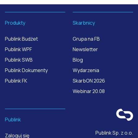
Produkty
Skarbnicy
Publink Budżet
Grupa na FB
Publink WPF
Newsletter
Publink SWB
Blog
Publink Dokumenty
Wydarzenia
Publink FK
SkarbON 2026
Webinar 20.08
Publink
Publink Sp. z o.o.
Zaloguj się