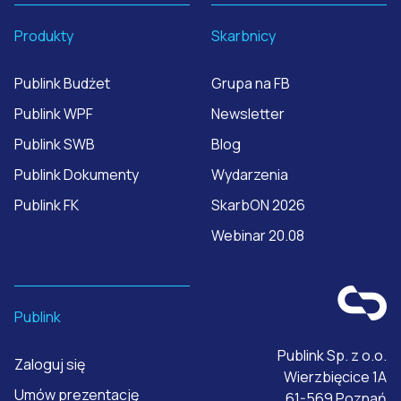
Produkty
Skarbnicy
Publink Budżet
Grupa na FB
Publink WPF
Newsletter
Publink SWB
Blog
Publink Dokumenty
Wydarzenia
Publink FK
SkarbON 2026
Webinar 20.08
Publink
Publink Sp. z o.o.
Zaloguj się
Wierzbięcice 1A
Umów prezentację
61-569 Poznań